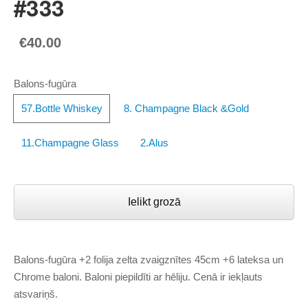
#333
€40.00
Balons-fugūra
57.Bottle Whiskey
8. Champagne Black &Gold
11.Champagne Glass
2.Alus
Ielikt grozā
Balons-fugūra +2 folija zelta zvaigznītes 45cm +6 lateksa un
Chrome baloni. Baloni piepildīti ar hēliju. Cenā ir iekļauts
atsvariņš.