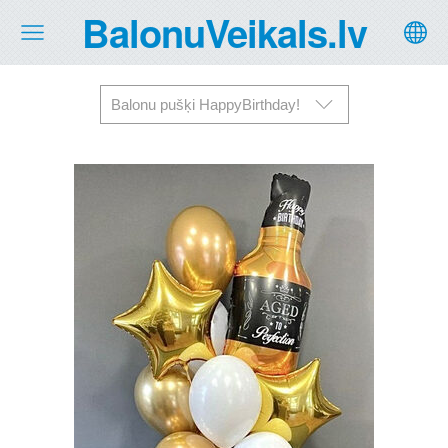
BalonuVeikals.lv
Balonu pušķi HappyBirthday!