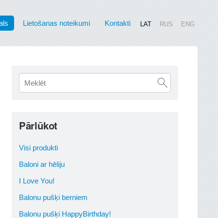
als
Lietošanas noteikumi
Kontakti
LAT
RUS
ENG
Pārlūkot
Visi produkti
Baloni ar hēliju
I Love You!
Balonu pušķi berniem
Balonu pušķi HappyBirthday!