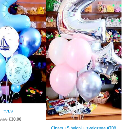
#709
€30.00
3.50
Cipars +5 baloni + zvaigznīte #708