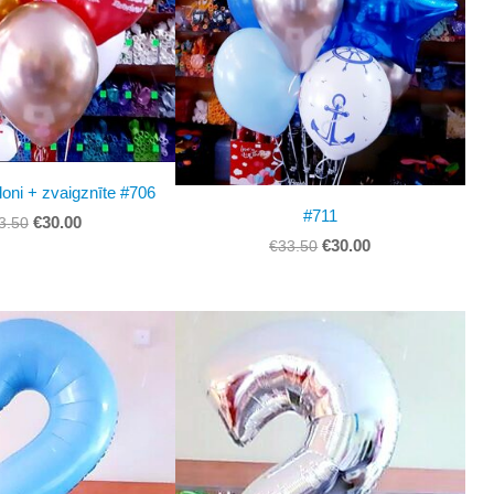
loni + zvaigznīte #706
#711
€30.00
3.50
€30.00
€33.50