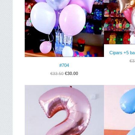
Cipars +5 ba
€3
#704
€30.00
€33.50