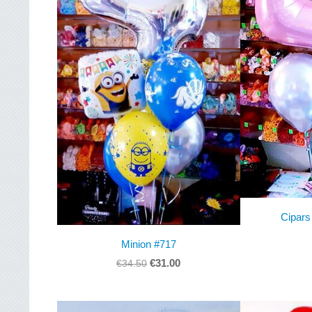
Cipars
Minion #717
€31.00
€34.50