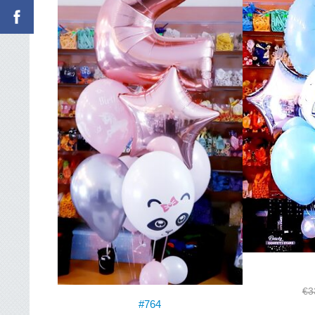
€3
#764