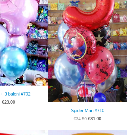
 + 3 baloni #702
€23.00
Spider Man #710
€31.00
€34.50