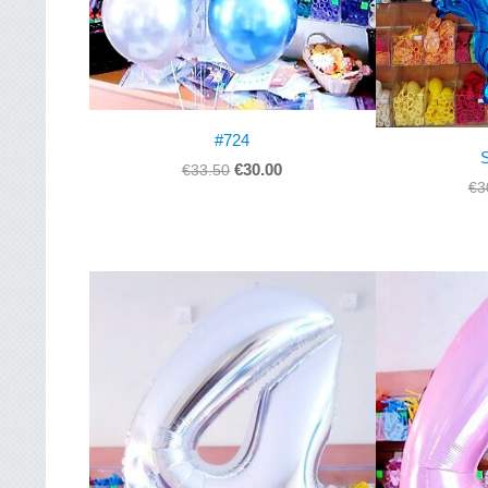
#724
€30.00
€33.50
€3