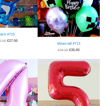
Stich #715
€27.00
0.00
Minecraft #713
€35.00
€38.00