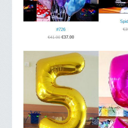
Spi
€3
#726
€37.00
€41.00