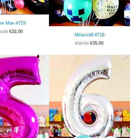
der Man #719
€32.00
5.00
Minecraft #718
€35.00
€38.00