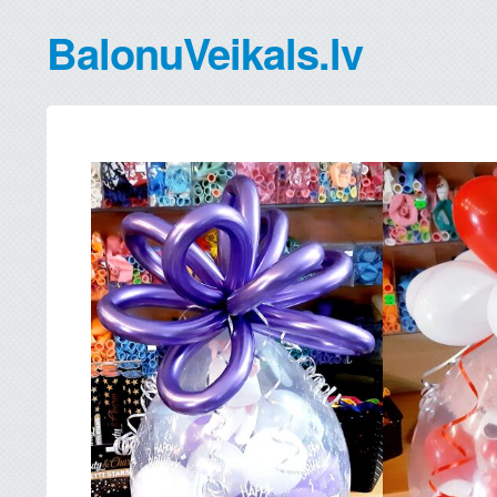
BalonuVeikals.lv