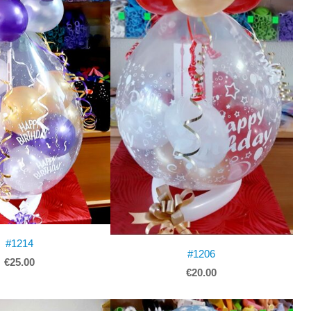
#1214
#1206
€25.00
€20.00