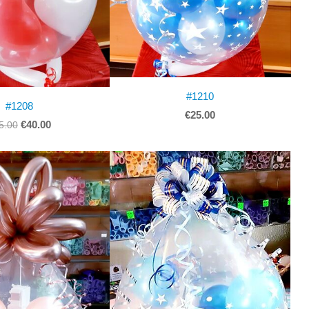
#1210
#1208
€25.00
€40.00
5.00