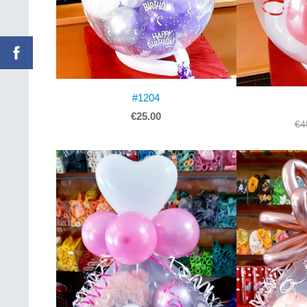
#1204
€25.00
€4