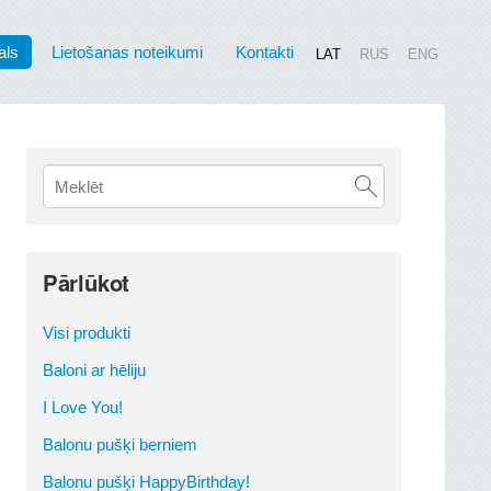
als
Lietošanas noteikumi
Kontakti
LAT
RUS
ENG
Pārlūkot
Visi produkti
Baloni ar hēliju
I Love You!
Balonu pušķi berniem
Balonu pušķi HappyBirthday!