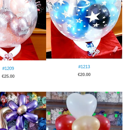
#1213
#1209
€20.00
€25.00