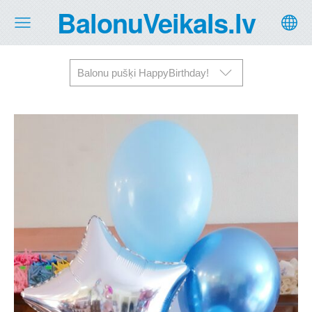
BalonuVeikals.lv
Balonu pušķi HappyBirthday!