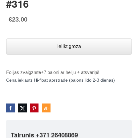
#316
€23.00
Ielikt grozā
Folijas zvaigznīte+7 baloni ar hēliju + atsvariņš
Cenā iekļauts Hi-float aprstrāde (balons lido 2-3 dienas)
Tālrunis +371 26408869