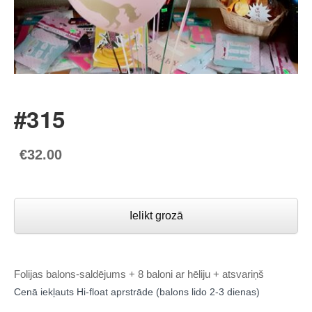
#315
€32.00
Ielikt grozā
Folijas balons-saldējums + 8 baloni ar hēliju + atsvariņš
Cenā iekļauts Hi-float aprstrāde (balons lido 2-3 dienas)