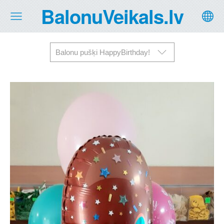
BalonuVeikals.lv
Balonu pušķi HappyBirthday!