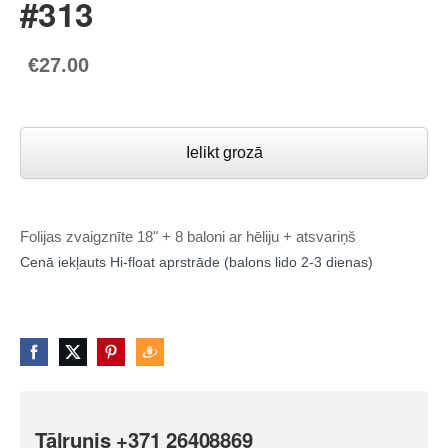
#313
€27.00
Ielikt grozā
Folijas zvaigznīte 18" + 8 baloni ar hēliju + atsvariņš
Cenā iekļauts Hi-float aprstrāde (balons lido 2-3 dienas)
Tālrunis +371 26408869