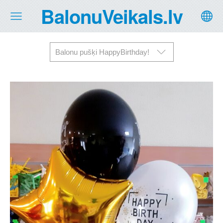
BalonuVeikals.lv
Balonu pušķi HappyBirthday!