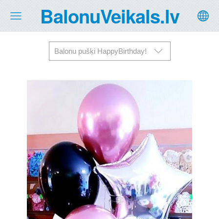
BalonuVeikals.lv
Balonu pušķi HappyBirthday!