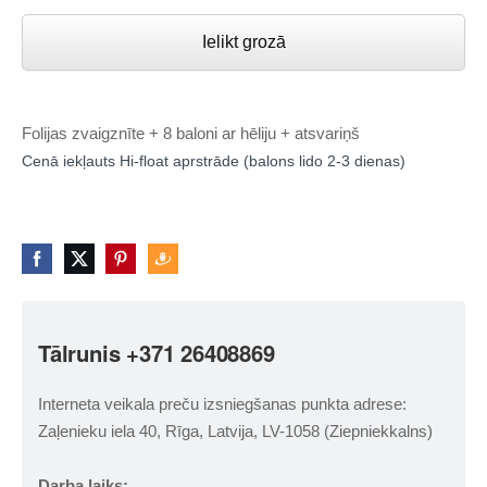
Ielikt grozā
Folijas zvaigznīte + 8 baloni ar hēliju + atsvariņš
Cenā iekļauts Hi-float aprstrāde (balons lido 2-3 dienas)
Tālrunis +371 26408869
Interneta veikala preču izsniegšanas punkta adrese:
Zaļenieku iela 40, Rīga, Latvija, LV-1058 (Ziepniekkalns)
Darba laiks: