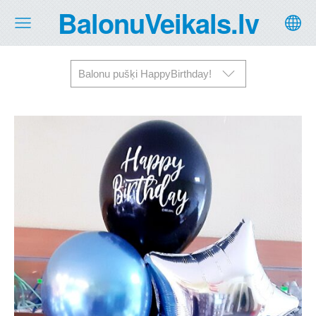
BalonuVeikals.lv
Balonu pušķi HappyBirthday!