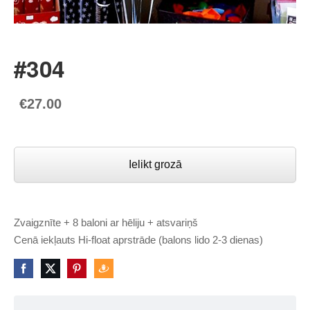
#304
€27.00
Ielikt grozā
Zvaigznīte + 8 baloni ar hēliju + atsvariņš
Cenā iekļauts Hi-float aprstrāde (balons lido 2-3 dienas)