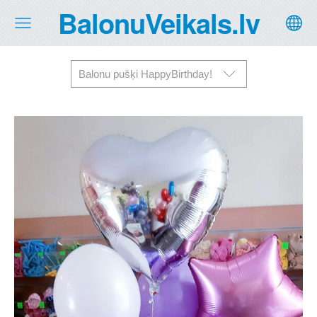
BalonuVeikals.lv
Balonu pušķi HappyBirthday!