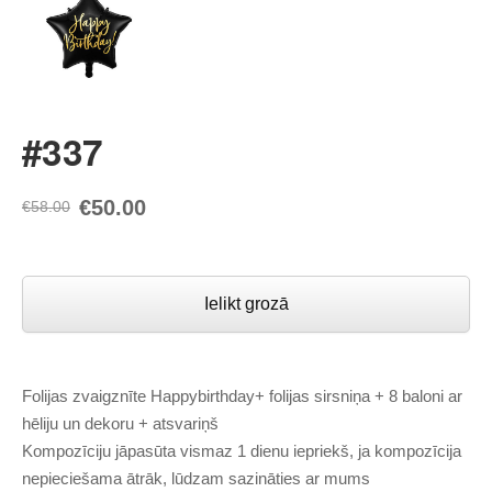
#337
€50.00
€58.00
Ielikt grozā
Folijas zvaigznīte Happybirthday+ folijas sirsniņa + 8 baloni ar
hēliju un dekoru + atsvariņš
Kompozīciju jāpasūta vismaz 1 dienu iepriekš, ja kompozīcija
nepieciešama ātrāk, lūdzam sazināties ar mums