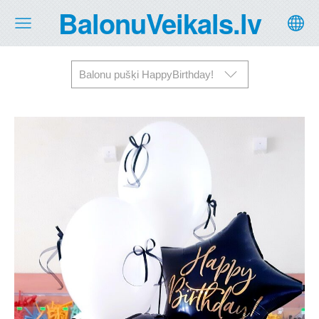
BalonuVeikals.lv
Balonu pušķi HappyBirthday!