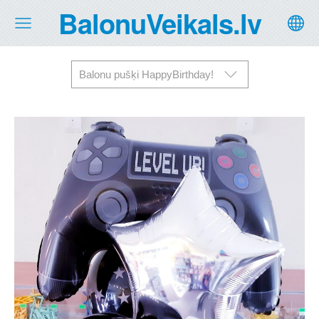
BalonuVeikals.lv
Balonu pušķi HappyBirthday!