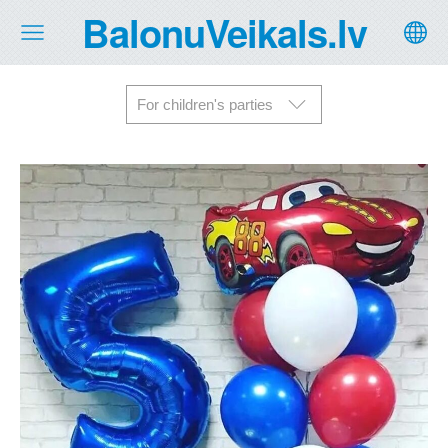
BalonuVeikals.lv
For children's parties