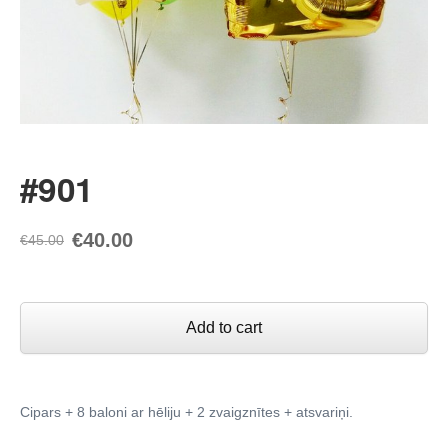
#901
€40.00
€45.00
Add to cart
Cipars + 8 baloni ar hēliju + 2 zvaigznītes + atsvariņi.