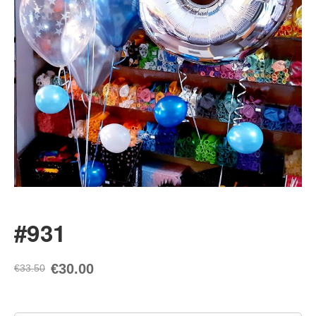
#931
€30.00
€33.50