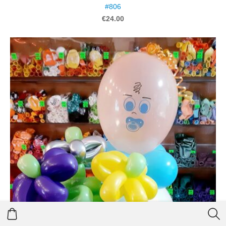
#806
€24.00