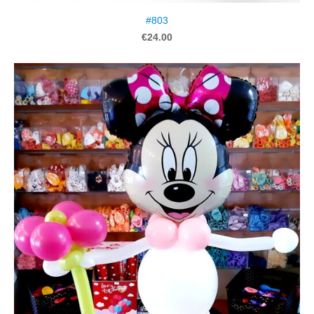
#803
€24.00