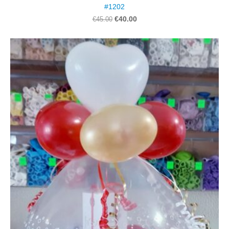
#1202
€40.00
€45.00