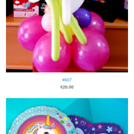
#607
€20.00