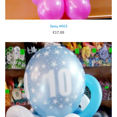
Заяц #603
€17.00