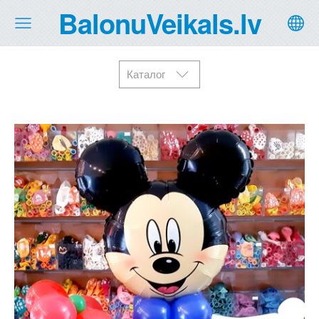
BalonuVeikals.lv
Каталог